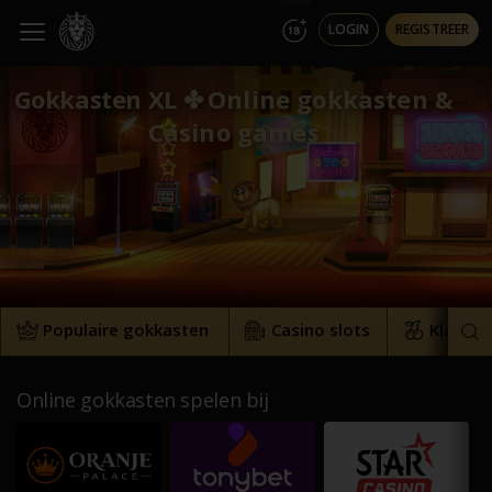
LOGIN
REGISTREER
Gokkasten XL ✤
Online gokkasten &
Casino games
Populaire gokkasten
Casino slots
Klassie
Online gokkasten spelen bij