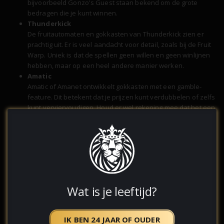
bijvoorbeeld Gonzo's Guest staan bekend om de grote
bedragen die je kunt winnen.
Thunderkick
De fruitautomaten en gokkasten van Thunderkick zien er
prachtig uit. Er is veel aandacht voor detail, zoals bij de Fruit
Warp. Uniek is dat de spellen geen willen en geen winlijnen
hebben, maar op een heel andere manier werken.
Amatic
Amatic of Amanet ontwikkelt gokkasten met een gamble-
feature. Dit betekent dat je prijzen kunt verdubbelen of zelfs
kunt verviervoudigen. Houd er wel rekening mee dat het een
gokje blijft, dus dat je ook met niets kunt eindigen als het
jouw dag niet blijkt te zijn.
Gamomat
De online gokkasten van Gamomat zijn nog niet zo bekend
in Nederland. Met name de Super Duper Cherry wordt
gewaardeerd door veel spelers. De Duitse ontwikkelaar
maakt nieuwe spellen die goed in elkaar zitten.
Wat is je leeftijd?
Gokkast features: Wild en Bonus symbolen
Er zijn allerlei features beschikbaar voor online gokkasten, die voor
IK BEN 24 JAAR OF OUDER