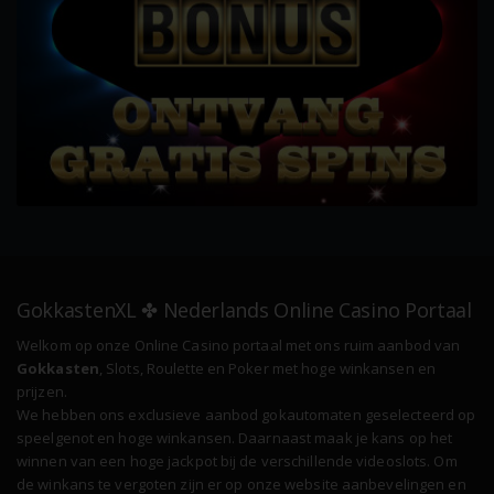
GokkastenXL ✤ Nederlands Online Casino Portaal
Welkom op onze Online Casino portaal met ons ruim aanbod van
Gokkasten
, Slots, Roulette en Poker met hoge winkansen en
prijzen.
We hebben ons exclusieve aanbod gokautomaten geselecteerd op
speelgenot en hoge winkansen. Daarnaast maak je kans op het
winnen van een hoge jackpot bij de verschillende videoslots. Om
de winkans te vergoten zijn er op onze website aanbevelingen en