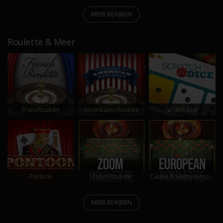
MEER BEKIJKEN
Roulette & Meer
Frans Roulette
Amerikaans Roulette
Scratch Dice
Pontoon
Zoom Roulette
Casino Roulette European
MEER BEKIJKEN