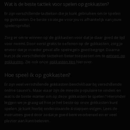
Wat is de beste tactiek voor spelen op gokkasten?
Er zijn verschillende tactieken die je kunt gebruiken om te spelen
op gokkasten. De beste strategie voor jou is afhankelijk van jouw
spelersprofiel.
Zorg er om te winnen op de gokkasten voor dat je daar goed de tijd
voor neemt. Door eerst gratis te oefenen op de gokkasten, zorg je
ervoor dat je in ieder geval alle spelregels goed begrijpt. Daarna
kun je de verschillende tactieken beter toepassen om te
winnen op
gokkasten
. Zie ook onze
gokkasten tips
hierover.
Hoe speel ik op gokkasten?
Er zijn veel verschillende gokkasten beschikbaar bij verschillende
online casino’s. Maar waar zijn de meeste populaire te vinden en
wat is de beste manier om op deze gokkasten te spelen? Hieronder
leggen we je graag uit hoe je het beste op onze gokkasten kunt
spelen. Je kunt hierbij onderstaande 4 stappen volgen. Lees de
instructies goed door zodat je goed bent voorbereid en er veel
plezier aan kunt beleven.