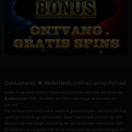
GokkastenXL ✤ Nederlands Online Casino Portaal
Welkom op onze Online Casino portaal met ons ruim aanbod van
Gokkasten
, Slots, Roulette en Poker met hoge winkansen en
prijzen.
We hebben ons exclusieve aanbod gokautomaten geselecteerd op
speelgenot en hoge winkansen. Daarnaast maak je kans op het
winnen van een hoge jackpot bij de verschillende videoslots. Om
de winkans te vergoten zijn er op onze website aanbevelingen en