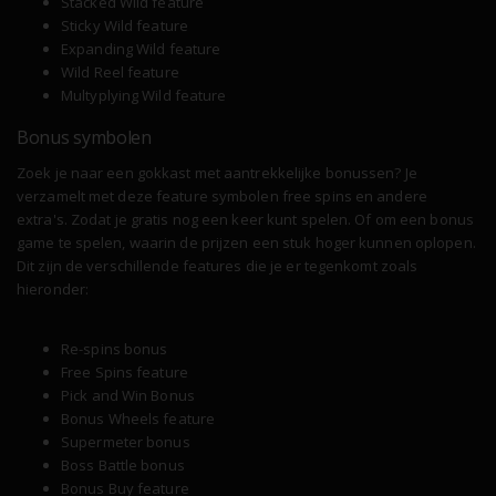
Stacked Wild feature
Sticky Wild feature
Expanding Wild feature
Wild Reel feature
Multyplying Wild feature
Bonus symbolen
Zoek je naar een gokkast met aantrekkelijke bonussen? Je
verzamelt met deze feature symbolen free spins en andere
extra's. Zodat je gratis nog een keer kunt spelen. Of om een bonus
game te spelen, waarin de prijzen een stuk hoger kunnen oplopen.
Dit zijn de verschillende features die je er tegenkomt zoals
hieronder:
Re-spins bonus
Free Spins feature
Pick and Win Bonus
Bonus Wheels feature
Supermeter bonus
Boss Battle bonus
Bonus Buy feature