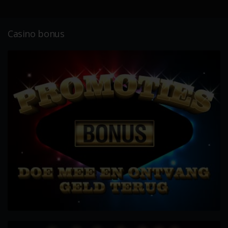
Casino bonus