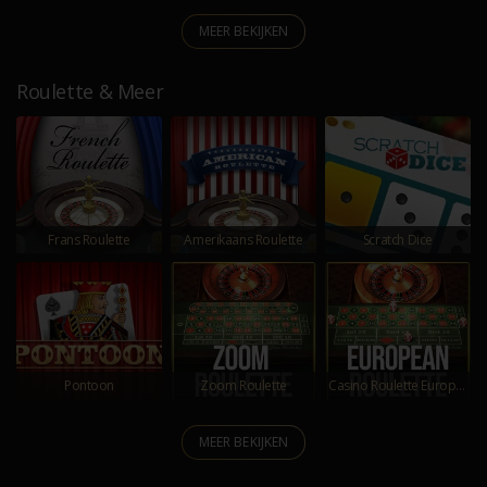
MEER BEKIJKEN
Roulette & Meer
Frans Roulette
Amerikaans Roulette
Scratch Dice
Pontoon
Zoom Roulette
Casino Roulette European
MEER BEKIJKEN