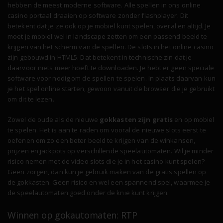
hebben de meest moderne software. Alle spellen in ons online
casino portaal draaien op software zonder flashplayer. Dit
betekent dat je ze ook op je mobiel kunt spelen, overal en altijd. Je
moet je mobiel wel in landscape zetten om een passend beeld te
krijgen van het scherm van de spellen. De slots in het online casino
zijn gebouwd in HTML5. Dat betekent in technische zin dat je
daarvoor niets meer hoeft te downloaden. Je hebt er geen speciale
software voor nodig om de spellen te spelen. In plaats daarvan kun
je het spel online starten, gewoon vanuit de browser die je gebruikt
om dit te lezen.
Zowel de oude als de nieuwe
gokkasten zijn gratis
en op mobiel
te spelen. Het is aan te raden om vooral de nieuwe slots eerst te
oefenen om zo een beter beeld te krijgen van de winkansen,
prijzen en jackpots op verschillende speelautomaten. Wil je minder
risico nemen met de video slots die je in het casino kunt spelen?
Geen zorgen, dan kun je gebruik maken van de gratis spellen op
de gokkasten. Geen risico en wel een spannend spel, waarmee je
de speelautomaten goed onder de knie kunt krijgen.
Winnen op gokautomaten: RTP