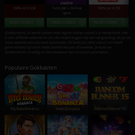
100% tot € 250
Tot € 260 + 26 free
100% tot € 250
spins
NAAR CASINO
NAAR CASINO
NAAR CASINO
GokkastenXL.nl werkt samen met legale online casino's in Nederland. Het
is een affiliate website en om die reden krijgen wij een vergoeding als je via
onze website een account aanmaakt. Dit kost jou niets extra's en heeft
geen invloed op onze redactionele keuzes of reviews. Je kunt via
GokkastenXL.nl veilig en betrouwbaar een account aanmaken.
Populaire Gokkasten
Big Bass Bonanza
Sweet Bonanza
Random Runner 15