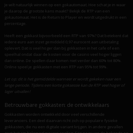
Je wilt natuurlijk winnen op een gokautomaat. Hoe schat je in waar
je daarop de grootste kans maakt? Bekijk de RTP van een
gokautomaat. Het is de Return to Player en wordt uitgedrukt in een
percentage.
Heeft een gokkast bijvoorbeeld een RTP van 97%? Dat betekent dat
iedere euro aan inzet gemiddeld 0,97 eurocent aan uitbetaling
oplevert. Dat is veel hoger dan bij gokkasten in het cafe of een
speelhal ondat daar de kosten voor de casino veel hoger liggen
dan online. De spellen daar komen niet verder dan 60% tot 80%.
Online speel je gokkasten met een RTP van 95% tot 99%.
Let op: dit is het gemiddelde wanneer er wordt gekeken naar een
lange periode. Tijdens een korte goksessie kan de RTP veel hoger of
lager uitvallen!
Betrouwbare gokkasten: de ontwikkelaars
Gokkasten worden ontwikkeld door veel verschillende
leveranciers. Een deel daarvan richt zich op populaire fysieke
gokkasten, die nu een digitale variant krijgen. In andere gevallen
gaat het om helemaal nieuwe spellen. Een paar van de bekende en