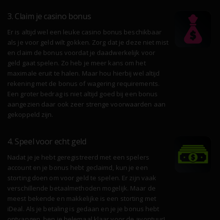
3. Claim je casino bonus
Er is altijd wel een leuke casino bonus beschikbaar
als je voor geld wilt gokken. Zorg dat je deze niet mist
en claim de bonus voordat je daadwerkelijk voor
geld gaat spelen. Zo heb je meer kans om het
maximale eruit te halen. Maar hou hierbij wel altijd
rekening met de bonus of wagering requirements.
Een groter bedrag is niet altijd goed bij een bonus
aangezien daar ook zeer strenge voorwaarden aan
gekoppeld zijn.
4. Speel voor echt geld
Nadat je je hebt geregistreerd met een spelers
account en je bonus hebt geclaimd, kun je een
storting doen om voor geld te spelen. Er zijn vaak
verschillende betaalmethoden mogelijk. Maar de
meest bekende en makkelijke is een storting met
iDeal. Als je betaling is gedaan en je je bonus hebt
ontvangen, ben je helemaal klaar voor de avontuur!