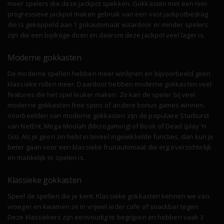
meer spelers die deze jackpot spekken. Gokkasten met een niet-
progressieve jackpot maken gebruik van een vast jackpotbedrag
die is gekoppeld aan 1 gokautomaat waardoor er minder spelers
zijn die een bijdrage doen en daarom deze jackpot veel lager is.
Moderne gokkasten
De moderne spellen hebben meer winlijnen en bijvoorbeeld geen
klassieke rollen meer. Daardoor hebben moderne gokkasten veel
features die het spel leuker maken. Zo kan de speler bij veel
moderne gokkasten free spins of andere bonus games winnen.
Voorbeelden van moderne gokkasten zijn de populaire Starburst
van NetEnt, Mega Moolah (Microgaming) of Book of Dead (play 'n
Go). Als je geen zin hebt in teveel ingewikkelde functies, dan kun je
beter gaan voor een klassieke fruitautomaat die erg overzichtelijk
en makkelijk te spelen is.
Klassieke gokkasten
Speel de spellen die je kent. Klassieke gokkasten kennen we van
vroeger en kwamen ze in vrijwel ieder cafe of snackbar tegen.
Deze klassiekers zijn eenvoudig te begrijpen en hebben vaak 3