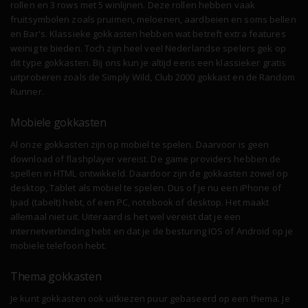
rollen en 3 rows met 5 winlijnen. Deze rollen hebben vaak
fruitsymbolen zoals pruimen, meloenen, aardbeien en soms bellen
en Bar's. Klassieke gokkasten hebben wat betreft extra features
weinig te bieden. Toch zijn heel veel Nederlandse spelers gek op
dit type gokkasten. Bij ons kun je altijd eens een klassieker gratis
uitproberen zoals de Simply Wild, Club 2000 gokkast en de Random
Runner.
Mobiele gokkasten
Al onze gokkasten zijn op mobiel te spelen. Daarvoor is geen
download of flashplayer vereist. De game providers hebben de
spellen in HTML ontwikkeld. Daardoor zijn de gokkasten zowel op
desktop, Tablet als mobiel te spelen. Dus of je nu een iPhone of
Ipad (tabelt) hebt, of een PC, notebook of desktop. Het maakt
allemaal niet uit. Uiteraard is het wel vereist dat je een
internetverbinding hebt en dat je de besturing IOS of Android op je
mobiele telefoon hebt.
Thema gokkasten
Je kunt gokkasten ook uitkiezen puur gebaseerd op een thema. Je