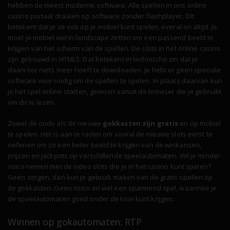
hebben de meest moderne software. Alle spellen in ons online
casino portaal draaien op software zonder flashplayer. Dit
betekent dat je ze ook op je mobiel kunt spelen, overal en altijd. Je
moet je mobiel wel in landscape zetten om een passend beeld te
krijgen van het scherm van de spellen. De slots in het online casino
zijn gebouwd in HTML5. Dat betekent in technische zin dat je
daarvoor niets meer hoeft te downloaden. Je hebt er geen speciale
software voor nodig om de spellen te spelen. In plaats daarvan kun
je het spel online starten, gewoon vanuit de browser die je gebruikt
om dit te lezen.
Zowel de oude als de nieuwe
gokkasten zijn gratis
en op mobiel
te spelen. Het is aan te raden om vooral de nieuwe slots eerst te
oefenen om zo een beter beeld te krijgen van de winkansen,
prijzen en jackpots op verschillende speelautomaten. Wil je minder
risico nemen met de video slots die je in het casino kunt spelen?
Geen zorgen, dan kun je gebruik maken van de gratis spellen op
de gokkasten. Geen risico en wel een spannend spel, waarmee je
de speelautomaten goed onder de knie kunt krijgen.
Winnen op gokautomaten: RTP