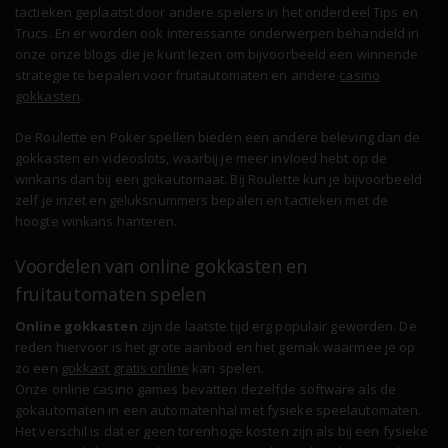
tactieken geplaatst door andere spelers in het onderdeel Tips en
Trucs. En er worden ook interessante onderwerpen behandeld in
onze onze blogs die je kunt lezen om bijvoorbeeld een winnende
strategie te bepalen voor fruitautomaten en andere
casino
gokkasten
.
De Roulette en Poker spellen bieden een andere beleving dan de
gokkasten en videoslots, waarbij je meer invloed hebt op de
winkans dan bij een gokautomaat. Bij Roulette kun je bijvoorbeeld
zelf je inzet en geluksnummers bepalen en tactieken met de
hoogte winkans hanteren.
Voordelen van online gokkasten en
fruitautomaten spelen
Online gokkasten
zijn de laatste tijd erg populair geworden. De
reden hiervoor is het grote aanbod en het gemak waarmee je op
zo een
gokkast gratis online
kan spelen.
Onze online casino games bevatten dezelfde software als de
gokautomaten in een automatenhal met fysieke speelautomaten.
Het verschil is dat er geen torenhoge kosten zijn als bij een fysieke