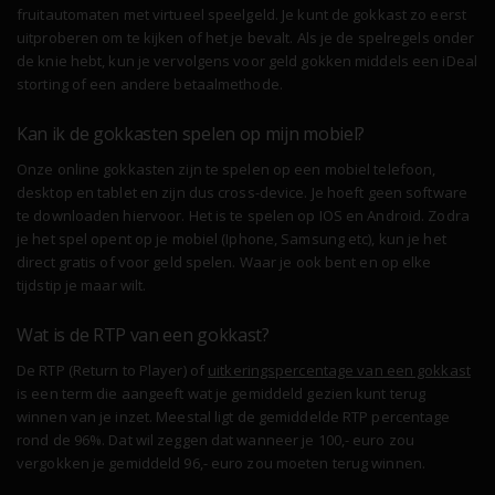
fruitautomaten met virtueel speelgeld. Je kunt de gokkast zo eerst
uitproberen om te kijken of het je bevalt. Als je de spelregels onder
de knie hebt, kun je vervolgens voor geld gokken middels een iDeal
storting of een andere betaalmethode.
Kan ik de gokkasten spelen op mijn mobiel?
Onze online gokkasten zijn te spelen op een mobiel telefoon,
desktop en tablet en zijn dus cross-device. Je hoeft geen software
te downloaden hiervoor. Het is te spelen op IOS en Android. Zodra
je het spel opent op je mobiel (Iphone, Samsung etc), kun je het
direct gratis of voor geld spelen. Waar je ook bent en op elke
tijdstip je maar wilt.
Wat is de RTP van een gokkast?
De RTP (Return to Player) of
uitkeringspercentage van een gokkast
is een term die aangeeft wat je gemiddeld gezien kunt terug
winnen van je inzet. Meestal ligt de gemiddelde RTP percentage
rond de 96%. Dat wil zeggen dat wanneer je 100,- euro zou
vergokken je gemiddeld 96,- euro zou moeten terug winnen.