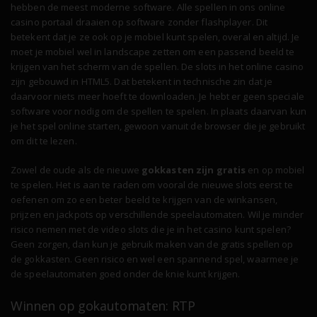
hebben de meest moderne software. Alle spellen in ons online
casino portaal draaien op software zonder flashplayer. Dit
betekent dat je ze ook op je mobiel kunt spelen, overal en altijd. Je
moet je mobiel wel in landscape zetten om een passend beeld te
krijgen van het scherm van de spellen. De slots in het online casino
zijn gebouwd in HTML5. Dat betekent in technische zin dat je
daarvoor niets meer hoeft te downloaden. Je hebt er geen speciale
software voor nodig om de spellen te spelen. In plaats daarvan kun
je het spel online starten, gewoon vanuit de browser die je gebruikt
om dit te lezen.
Zowel de oude als de nieuwe
gokkasten zijn gratis
en op mobiel
te spelen. Het is aan te raden om vooral de nieuwe slots eerst te
oefenen om zo een beter beeld te krijgen van de winkansen,
prijzen en jackpots op verschillende speelautomaten. Wil je minder
risico nemen met de video slots die je in het casino kunt spelen?
Geen zorgen, dan kun je gebruik maken van de gratis spellen op
de gokkasten. Geen risico en wel een spannend spel, waarmee je
de speelautomaten goed onder de knie kunt krijgen.
Winnen op gokautomaten: RTP