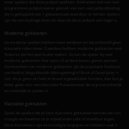
meer spelers die deze jackpot spekken. Gokkasten met een niet-
progressieve jackpot maken gebruik van een vast jackpotbedrag
die is gekoppeld aan 1 gokautomaat waardoor er minder spelers
zijn die een bijdrage doen en daarom deze jackpot veel lager is.
Moderne gokkasten
De moderne spellen hebben meer winlijnen en bijvoorbeeld geen
klassieke rollen meer. Daardoor hebben moderne gokkasten veel
features die het spel leuker maken. Zo kan de speler bij veel
moderne gokkasten free spins of andere bonus games winnen.
Voorbeelden van moderne gokkasten zijn de populaire Starburst
van NetEnt, Mega Moolah (Microgaming) of Book of Dead (play 'n
Go). Als je geen zin hebt in teveel ingewikkelde functies, dan kun je
beter gaan voor een klassieke fruitautomaat die erg overzichtelijk
en makkelijk te spelen is.
Klassieke gokkasten
Speel de spellen die je kent. Klassieke gokkasten kennen we van
vroeger en kwamen ze in vrijwel ieder cafe of snackbar tegen.
Deze klassiekers zijn eenvoudig te begrijpen en hebben vaak 3