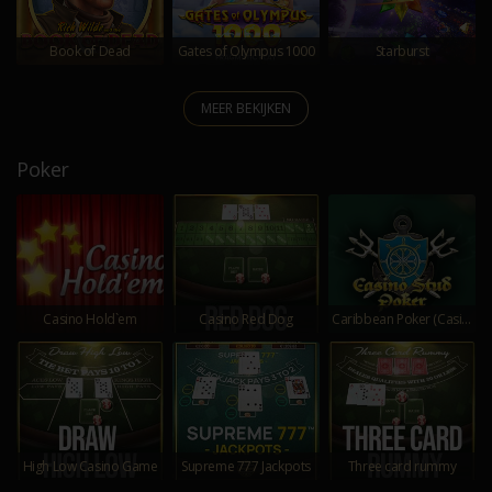
Book of Dead
Gates of Olympus 1000
Starburst
MEER BEKIJKEN
Poker
Casino Hold`em
Casino Red Dog
Caribbean Poker (Casino Stud)
High Low Casino Game
Supreme 777 Jackpots
Three card rummy