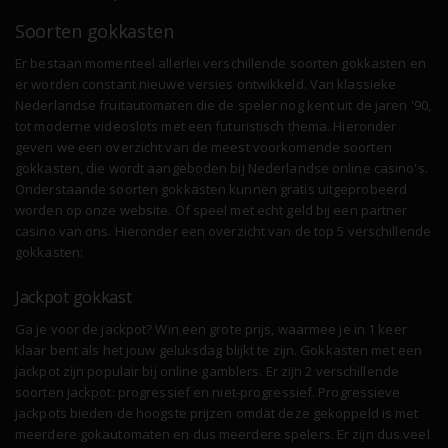
Soorten gokkasten
Er bestaan momenteel allerlei verschillende soorten gokkasten en
er worden constant nieuwe versies ontwikkeld. Van klassieke
Nederlandse fruitautomaten die de speler nog kent uit de jaren '90,
tot moderne videoslots met een futuristisch thema. Hieronder
geven we een overzicht van de meest voorkomende soorten
gokkasten, die wordt aangeboden bij Nederlandse online casino's.
Onderstaande soorten gokkasten kunnen gratis uitgeprobeerd
worden op onze website. Of speel met echt geld bij een partner
casino van ons. Hieronder een overzicht van de top 5 verschillende
gokkasten:
Jackpot gokkast
Ga je voor de jackpot? Win een grote prijs, waarmee je in 1 keer
klaar bent als het jouw geluksdag blijkt te zijn. Gokkasten met een
jackpot zijn populair bij online gamblers. Er zijn 2 verschillende
soorten jackpot: progressief en niet-progressief. Progressieve
jackpots bieden de hoogste prijzen omdat deze gekoppeld is met
meerdere gokautomaten en dus meerdere spelers. Er zijn dus veel