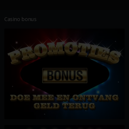
Casino bonus