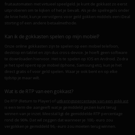
fruitautomaten met virtueel speelgeld. Je kunt de gokkast zo eerst
uitproberen om te kijken of het je bevalt. Als je de spelregels onder
de knie hebt, kun je vervolgens voor geld gokken middels een iDeal
storting of een andere betaalmethode.
Kan ik de gokkasten spelen op mijn mobiel?
Onze online gokkasten zijn te spelen op een mobiel telefoon,
desktop en tablet en zijn dus cross-device. Je hoeft geen software
te downloaden hiervoor. Het is te spelen op IOS en Android. Zodra
je het spel opent op je mobiel (Iphone, Samsung etc), kun je het
direct gratis of voor geld spelen. Waar je ook bent en op elke
tijdstip je maar wilt.
Wat is de RTP van een gokkast?
De RTP (Return to Player) of
uitkeringspercentage van een gokkast
is een term die aangeeft wat je gemiddeld gezien kunt terug
winnen van je inzet. Meestal ligt de gemiddelde RTP percentage
rond de 96%. Dat wil zeggen dat wanneer je 100,- euro zou
vergokken je gemiddeld 96,- euro zou moeten terug winnen.