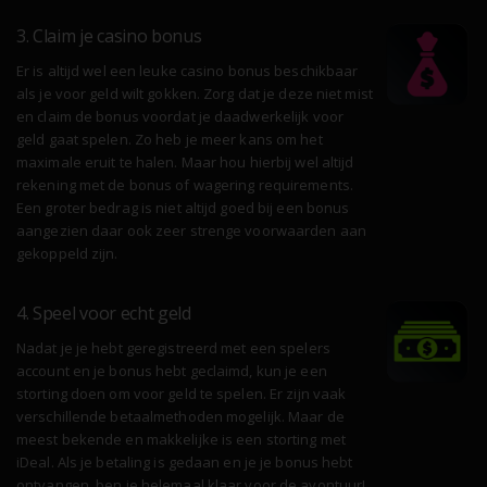
3. Claim je casino bonus
Er is altijd wel een leuke casino bonus beschikbaar
als je voor geld wilt gokken. Zorg dat je deze niet mist
en claim de bonus voordat je daadwerkelijk voor
geld gaat spelen. Zo heb je meer kans om het
maximale eruit te halen. Maar hou hierbij wel altijd
rekening met de bonus of wagering requirements.
Een groter bedrag is niet altijd goed bij een bonus
aangezien daar ook zeer strenge voorwaarden aan
gekoppeld zijn.
4. Speel voor echt geld
Nadat je je hebt geregistreerd met een spelers
account en je bonus hebt geclaimd, kun je een
storting doen om voor geld te spelen. Er zijn vaak
verschillende betaalmethoden mogelijk. Maar de
meest bekende en makkelijke is een storting met
iDeal. Als je betaling is gedaan en je je bonus hebt
ontvangen, ben je helemaal klaar voor de avontuur!