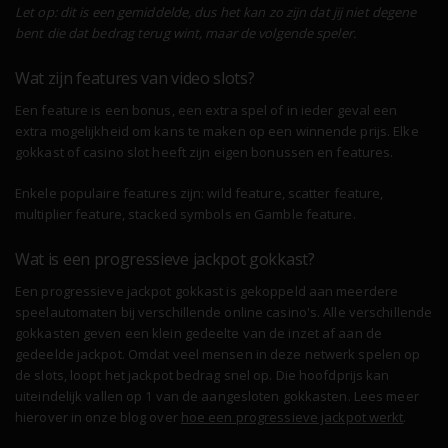
Let op: dit is een gemiddelde, dus het kan zo zijn dat jij niet degene
bent die dat bedrag terug wint, maar de volgende speler.
Wat zijn features van video slots?
Een feature is een bonus, een extra spel of in ieder geval een
extra mogelijkheid om kans te maken op een winnende prijs. Elke
gokkast of casino slot heeft zijn eigen bonussen en features.
Enkele populaire features zijn: wild feature, scatter feature,
multiplier feature, stacked symbols en Gamble feature.
Wat is een progressieve jackpot gokkast?
Een progressieve jackpot gokkast is gekoppeld aan meerdere
speelautomaten bij verschillende online casino's. Alle verschillende
gokkasten geven een klein gedeelte van de inzet af aan de
gedeelde jackpot. Omdat veel mensen in deze netwerk spelen op
de slots, loopt het jackpot bedrag snel op. Die hoofdprijs kan
uiteindelijk vallen op 1 van de aangesloten gokkasten. Lees meer
hierover in onze blog over
hoe een progressieve jackpot werkt
.