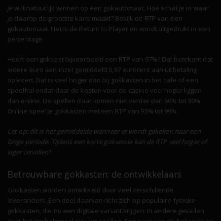
Je wilt natuurlijk winnen op een gokautomaat. Hoe schat je in waar
je daarop de grootste kans maakt? Bekijk de RTP van een
gokautomaat. Het is de Return to Player en wordt uitgedrukt in een
percentage.
Heeft een gokkast bijvoorbeeld een RTP van 97%? Dat betekent dat
iedere euro aan inzet gemiddeld 0,97 eurocent aan uitbetaling
oplevert. Dat is veel hoger dan bij gokkasten in het cafe of een
speelhal ondat daar de kosten voor de casino veel hoger liggen
dan online. De spellen daar komen niet verder dan 60% tot 80%.
Online speel je gokkasten met een RTP van 95% tot 99%.
Let op: dit is het gemiddelde wanneer er wordt gekeken naar een
lange periode. Tijdens een korte goksessie kan de RTP veel hoger of
lager uitvallen!
Betrouwbare gokkasten: de ontwikkelaars
Gokkasten worden ontwikkeld door veel verschillende
leveranciers. Een deel daarvan richt zich op populaire fysieke
gokkasten, die nu een digitale variant krijgen. In andere gevallen
gaat het om helemaal nieuwe spellen. Een paar van de bekende en