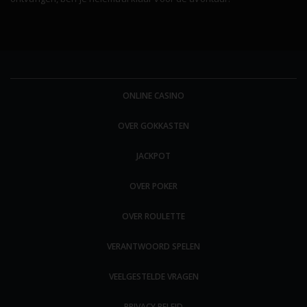
ONLINE CASINO
OVER GOKKASTEN
JACKPOT
OVER POKER
OVER ROULETTE
VERANTWOORD SPELEN
VEELGESTELDE VRAGEN
PRIVACY BELEID