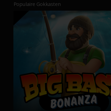
Populaire Gokkasten