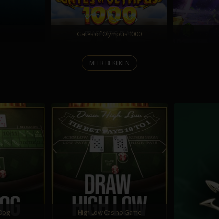
Gates of Olympus 1000
MEER BEKIJKEN
Dog
High Low Casino Game