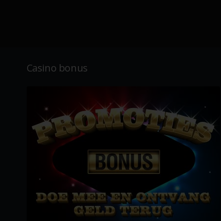
Casino bonus