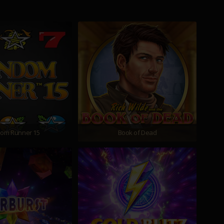
om Runner 15
Book of Dead