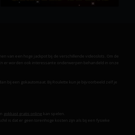
 van een hoge jackpot bij de verschillende videoslots. Om de
s. En er worden ook interessante onderwerpen behandeld in onze
 bij een gokautomaat. Bij Roulette kun je bijvoorbeeld zelf je
en
gokkast gratis online
kan spelen.
l is dat er geen torenhoge kosten zijn als bij een fysieke