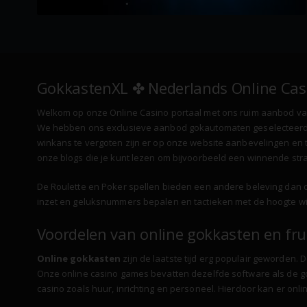
GokkastenXL ✤ Nederlands Online Cas
Welkom op onze Online Casino portaal met ons ruim aanbod v
We hebben ons exclusieve aanbod gokautomaten geselecteerd o
winkans te vergoten zijn er op onze website aanbevelingen en 
onze blogs die je kunt lezen om bijvoorbeeld een winnende str
De Roulette en Poker spellen bieden een andere beleving dan de
inzet en geluksnummers bepalen en tactieken met de hoogte w
Voordelen van online gokkasten en fr
Online gokkasten
zijn de laatste tijd erg populair geworden
Onze online casino games bevatten dezelfde software als de go
casino zoals huur, inrichting en personeel. Hierdoor kan er on