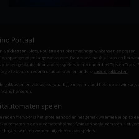
ino Portaal
an
Gokkasten
, Slots, Roulette en Poker met hoge winkansen en prijzen.
p speelgenot en hoge winkansen. Daarnaast maak je kans op het winnen
tactieken geplaatst door andere spelers in het onderdeel Tips en Truc
ategie te bepalen voor fruitautomaten en andere
casino gokkasten
.
 gokkasten en videoslots, waarbij je meer invloed hebt op de winkans dan
inkans hanteren.
uitautomaten spelen
. De reden hiervoor is het grote aanbod en het gemak waarmee je op zo e
kautomaten in een automatenhal met fysieke speelautomaten. Het verschi
line hogere winsten worden uitgekeerd aan spelers.