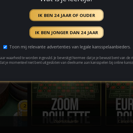
IK BEN 24 JAAR OF OUDER
IK BEN JONGER DAN 24 JAAR
Amerikaans Roulette
S
Toon mij relevante advertenties van legale kansspelaanbieders.
t naar waarheid te worden ingevuld. Je bevestigt hiermee dat je je bewust bent van de ri
dat je momenteel niet bent uitgesloten van deelname aan kansspelen bij online kans
Zoom Roulette
Casino R