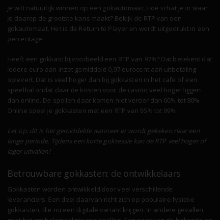
Je wilt natuurlijk winnen op een gokautomaat. Hoe schat je in waar
je daarop de grootste kans maakt? Bekijk de RTP van een
gokautomaat. Het is de Return to Player en wordt uitgedrukt in een
percentage.
Heeft een gokkast bijvoorbeeld een RTP van 97%? Dat betekent dat
iedere euro aan inzet gemiddeld 0,97 eurocent aan uitbetaling
oplevert. Dat is veel hoger dan bij gokkasten in het cafe of een
speelhal ondat daar de kosten voor de casino veel hoger liggen
dan online. De spellen daar komen niet verder dan 60% tot 80%.
Online speel je gokkasten met een RTP van 95% tot 99%.
Let op: dit is het gemiddelde wanneer er wordt gekeken naar een
lange periode. Tijdens een korte goksessie kan de RTP veel hoger of
lager uitvallen!
Betrouwbare gokkasten: de ontwikkelaars
Gokkasten worden ontwikkeld door veel verschillende
leveranciers. Een deel daarvan richt zich op populaire fysieke
gokkasten, die nu een digitale variant krijgen. In andere gevallen
gaat het om helemaal nieuwe spellen. Een paar van de bekende en