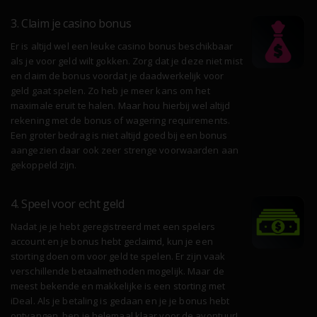
3. Claim je casino bonus
Er is altijd wel een leuke casino bonus beschikbaar
als je voor geld wilt gokken. Zorg dat je deze niet mist
en claim de bonus voordat je daadwerkelijk voor
geld gaat spelen. Zo heb je meer kans om het
maximale eruit te halen. Maar hou hierbij wel altijd
rekening met de bonus of wagering requirements.
Een groter bedrag is niet altijd goed bij een bonus
aangezien daar ook zeer strenge voorwaarden aan
gekoppeld zijn.
4. Speel voor echt geld
Nadat je je hebt geregistreerd met een spelers
account en je bonus hebt geclaimd, kun je een
storting doen om voor geld te spelen. Er zijn vaak
verschillende betaalmethoden mogelijk. Maar de
meest bekende en makkelijke is een storting met
iDeal. Als je betaling is gedaan en je je bonus hebt
ontvangen, ben je helemaal klaar voor de avontuur!