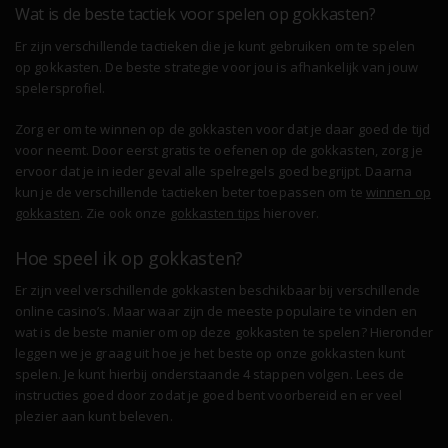
Wat is de beste tactiek voor spelen op gokkasten?
Er zijn verschillende tactieken die je kunt gebruiken om te spelen
op gokkasten. De beste strategie voor jou is afhankelijk van jouw
spelersprofiel.
Zorg er om te winnen op de gokkasten voor dat je daar goed de tijd
voor neemt. Door eerst gratis te oefenen op de gokkasten, zorg je
ervoor dat je in ieder geval alle spelregels goed begrijpt. Daarna
kun je de verschillende tactieken beter toepassen om te
winnen op
gokkasten
. Zie ook onze
gokkasten tips
hierover.
Hoe speel ik op gokkasten?
Er zijn veel verschillende gokkasten beschikbaar bij verschillende
online casino’s. Maar waar zijn de meeste populaire te vinden en
wat is de beste manier om op deze gokkasten te spelen? Hieronder
leggen we je graag uit hoe je het beste op onze gokkasten kunt
spelen. Je kunt hierbij onderstaande 4 stappen volgen. Lees de
instructies goed door zodat je goed bent voorbereid en er veel
plezier aan kunt beleven.