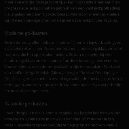
meer spelers die deze jackpot spekken. Gokkasten met een niet-
progressieve jackpot maken gebruik van een vast jackpotbedrag
die is gekoppeld aan 1 gokautomaat waardoor er minder spelers
zijn die een bijdrage doen en daarom deze jackpot veel lager is.
Moderne gokkasten
De moderne spellen hebben meer winlijnen en bijvoorbeeld geen
klassieke rollen meer. Daardoor hebben moderne gokkasten veel
features die het spel leuker maken. Zo kan de speler bij veel
moderne gokkasten free spins of andere bonus games winnen.
Voorbeelden van moderne gokkasten zijn de populaire Starburst
van NetEnt, Mega Moolah (Microgaming) of Book of Dead (play 'n
Go). Als je geen zin hebt in teveel ingewikkelde functies, dan kun je
beter gaan voor een klassieke fruitautomaat die erg overzichtelijk
en makkelijk te spelen is.
Klassieke gokkasten
Speel de spellen die je kent. Klassieke gokkasten kennen we van
vroeger en kwamen ze in vrijwel ieder cafe of snackbar tegen.
Deze klassiekers zijn eenvoudig te begrijpen en hebben vaak 3