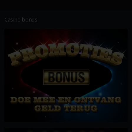
Casino bonus