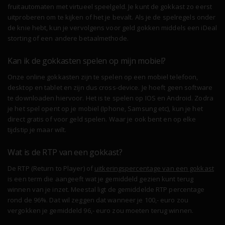
fruitautomaten met virtueel speelgeld. Je kunt de gokkast zo eerst
uitproberen om te kijken of het je bevalt. Als je de spelregels onder
de knie hebt, kun je vervolgens voor geld gokken middels een iDeal
storting of een andere betaalmethode.
Kan ik de gokkasten spelen op mijn mobiel?
Onze online gokkasten zijn te spelen op een mobiel telefoon,
desktop en tablet en zijn dus cross-device. Je hoeft geen software
te downloaden hiervoor. Het is te spelen op IOS en Android. Zodra
je het spel opent op je mobiel (Iphone, Samsung etc), kun je het
direct gratis of voor geld spelen. Waar je ook bent en op elke
tijdstip je maar wilt.
Wat is de RTP van een gokkast?
De RTP (Return to Player) of
uitkeringspercentage van een gokkast
is een term die aangeeft wat je gemiddeld gezien kunt terug
winnen van je inzet. Meestal ligt de gemiddelde RTP percentage
rond de 96%. Dat wil zeggen dat wanneer je 100,- euro zou
vergokken je gemiddeld 96,- euro zou moeten terug winnen.