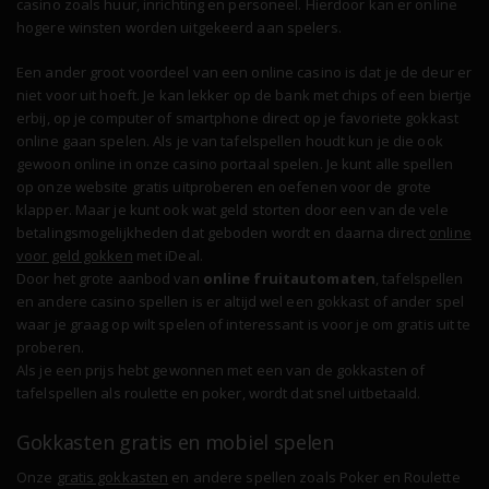
casino zoals huur, inrichting en personeel. Hierdoor kan er online
hogere winsten worden uitgekeerd aan spelers.
Een ander groot voordeel van een online casino is dat je de deur er
niet voor uit hoeft. Je kan lekker op de bank met chips of een biertje
erbij, op je computer of smartphone direct op je favoriete gokkast
online gaan spelen. Als je van tafelspellen houdt kun je die ook
gewoon online in onze casino portaal spelen. Je kunt alle spellen
op onze website gratis uitproberen en oefenen voor de grote
klapper. Maar je kunt ook wat geld storten door een van de vele
betalingsmogelijkheden dat geboden wordt en daarna direct
online
voor geld gokken
met iDeal.
Door het grote aanbod van
online fruitautomaten
, tafelspellen
en andere casino spellen is er altijd wel een gokkast of ander spel
waar je graag op wilt spelen of interessant is voor je om gratis uit te
proberen.
Als je een prijs hebt gewonnen met een van de gokkasten of
tafelspellen als roulette en poker, wordt dat snel uitbetaald.
Gokkasten gratis en mobiel spelen
Onze
gratis gokkasten
en andere spellen zoals Poker en Roulette