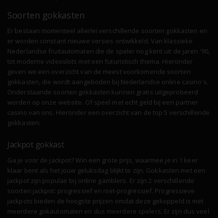
Soorten gokkasten
Er bestaan momenteel allerlei verschillende soorten gokkasten en
er worden constant nieuwe versies ontwikkeld. Van klassieke
Nederlandse fruitautomaten die de speler nog kent uit de jaren '90,
tot moderne videoslots met een futuristisch thema. Hieronder
geven we een overzicht van de meest voorkomende soorten
gokkasten, die wordt aangeboden bij Nederlandse online casino's.
Onderstaande soorten gokkasten kunnen gratis uitgeprobeerd
worden op onze website. Of speel met echt geld bij een partner
casino van ons. Hieronder een overzicht van de top 5 verschillende
gokkasten:
Jackpot gokkast
Ga je voor de jackpot? Win een grote prijs, waarmee je in 1 keer
klaar bent als het jouw geluksdag blijkt te zijn. Gokkasten met een
jackpot zijn populair bij online gamblers. Er zijn 2 verschillende
soorten jackpot: progressief en niet-progressief. Progressieve
jackpots bieden de hoogste prijzen omdat deze gekoppeld is met
meerdere gokautomaten en dus meerdere spelers. Er zijn dus veel