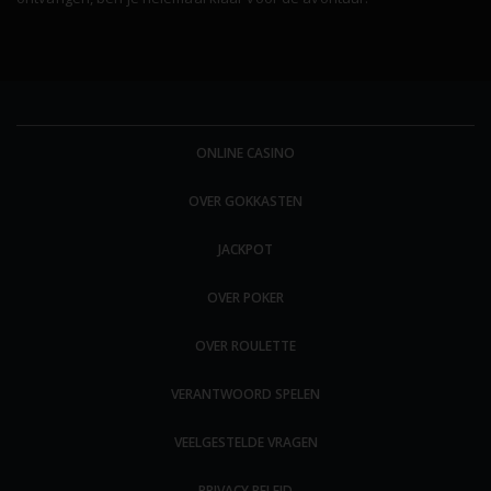
ONLINE CASINO
OVER GOKKASTEN
JACKPOT
OVER POKER
OVER ROULETTE
VERANTWOORD SPELEN
VEELGESTELDE VRAGEN
PRIVACY BELEID