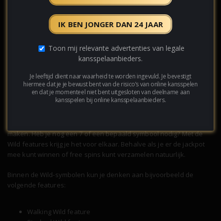
meer vermaak en spanning zorgen tijdens het spel. De winst
mogelijkheden, winlijnen, payouts en extra features van online
gokkasten zijn zeer divers. Spel ontwikkelaars van casino slots
IK BEN JONGER DAN 24 JAAR
proberen de speler constant betrokken te houden en daarvoor zijn
deze game features in het leven geroepen. Hieronder gaan we
Toon mij relevante advertenties van legale
verder in op de meest bekende game features, namelijk de Bonus
kansspelaanbieders.
en de Wild symbolen.
Je leeftijd dient naar waarheid te worden ingevuld. Je bevestigt
hiermee dat je je bewust bent van de risico’s van online kansspelen
Wild symbolen
en dat je momenteel niet bent uitgesloten van deelname aan
kansspelen bij online kansspelaanbieders.
De Wild symbolen is een feature dat werkt als een soort joker. Je
hebt een veel grotere kans om te winnen, omdat de Wild verandert
in het symbool dat je nodig hebt om een winnende combinatie te
maken. Heb je nog een 7 of een bepaald symbool nodig? Met de
Wild features krijg je het voor elkaar. Behalve als je er de jackpot
mee kunt winnen of free spins kunt verzamelen natuurlijk.
Binnen de Wild-symbolen kun je denken aan bijvoorbeeld de
volgende features:
Walking Wild feature