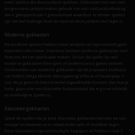
meer spelers die deze jackpot spekken. Gokkasten met een niet-
progressieve jackpot maken gebruik van een vast jackpotbedrag
die is gekoppeld aan 1 gokautomaat waardoor er minder spelers
zijn die een bijdrage doen en daarom deze jackpot veel lager is.
Moderne gokkasten
De moderne spellen hebben meer winlijnen en bijvoorbeeld geen
klassieke rollen meer. Daardoor hebben moderne gokkasten veel
features die het spel leuker maken. Zo kan de speler bij veel
moderne gokkasten free spins of andere bonus games winnen.
Voorbeelden van moderne gokkasten zijn de populaire Starburst
van NetEnt, Mega Moolah (Microgaming) of Book of Dead (play 'n
Go). Als je geen zin hebt in teveel ingewikkelde functies, dan kun je
beter gaan voor een klassieke fruitautomaat die erg overzichtelijk
en makkelijk te spelen is.
Klassieke gokkasten
Speel de spellen die je kent. Klassieke gokkasten kennen we van
vroeger en kwamen ze in vrijwel ieder cafe of snackbar tegen.
Deze klassiekers zijn eenvoudig te begrijpen en hebben vaak 3