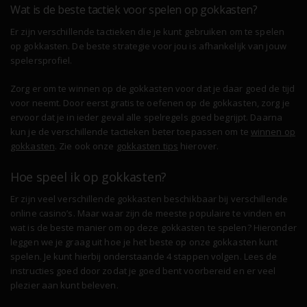
Wat is de beste tactiek voor spelen op gokkasten?
Er zijn verschillende tactieken die je kunt gebruiken om te spelen
op gokkasten. De beste strategie voor jou is afhankelijk van jouw
spelersprofiel.
Zorg er om te winnen op de gokkasten voor dat je daar goed de tijd
voor neemt. Door eerst gratis te oefenen op de gokkasten, zorg je
ervoor dat je in ieder geval alle spelregels goed begrijpt. Daarna
kun je de verschillende tactieken beter toepassen om te
winnen op
gokkasten
. Zie ook onze
gokkasten tips
hierover.
Hoe speel ik op gokkasten?
Er zijn veel verschillende gokkasten beschikbaar bij verschillende
online casino’s. Maar waar zijn de meeste populaire te vinden en
wat is de beste manier om op deze gokkasten te spelen? Hieronder
leggen we je graag uit hoe je het beste op onze gokkasten kunt
spelen. Je kunt hierbij onderstaande 4 stappen volgen. Lees de
instructies goed door zodat je goed bent voorbereid en er veel
plezier aan kunt beleven.