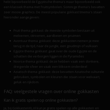
hebt bijvoorbeeld de Egyptische thema's maar bijvoorbeeld ook
een klassiek thema met fruitsymbolen. Sommige thema's bevatten
zeer mooie graphics. De meest populaire gokkast tmema's staan
hieronder aangegeven:
Fruit thema gokkast: de meeste symbolen bestaan uit
meloenen, citroenen, aardbeien en pruimen
Avontuur thema gokkast: deze gokkasten nemen je mee
terug in de tijd, naar de jungle, een goudmijn of vulkaan
Egypte thema gokkast: gaat over de oude Egypte en de
schatten die verborgen liggen in de Pyramides
Noorse thema gokkast: deze hebben vaak een donkere,
dreigende sfeer en vaak een bliksem onderdeel
Aziatisch thema gokkast: deze bevatten Aziatische culturele
gebruiken, symbolen en kleuren die staan voor welvaart,
geluk en rijkdom.
FAQ: veelgestele vragen over online gokkasten
Kan ik gratis spelen op online gokkasten?
Ja, bij GokkastenXL.nl kun je gratis spelen op alle gokkasten en