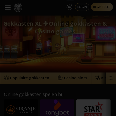
LOGIN
REGISTREER
Gokkasten XL ✤
Online gokkasten &
Casino games
Populaire gokkasten
Casino slots
Klassie
Online gokkasten spelen bij