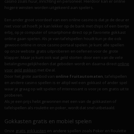
casino zoals huur, inrichting en personeel. Hierdoor kan er online
hogere winsten worden uitgekeerd aan spelers.
Een ander groot voordeel van een online casino is dat je de deur er
niet voor uit hoeft. Je kan lekker op de bank met chips of een biertje
erbij, op je computer of smartphone direct op je favoriete gokkast
online gaan spelen. Als je van tafelspellen houdt kun je die ook
gewoon online in onze casino portaal spelen. Je kunt alle spellen
op onze website gratis uitproberen en oefenen voor de grote
klapper. Maar je kunt ook wat geld storten door een van de vele
betalingsmogelijkheden dat geboden wordt en daarna direct
online
voor geld gokken
met iDeal.
Door het grote aanbod van
online fruitautomaten
, tafelspellen
en andere casino spellen is er altijd wel een gokkast of ander spel
waar je graag op wilt spelen of interessant is voor je om gratis uit te
proberen.
Als je een prijs hebt gewonnen met een van de gokkasten of
tafelspellen als roulette en poker, wordt dat snel uitbetaald.
Gokkasten gratis en mobiel spelen
Onze
gratis gokkasten
en andere spellen zoals Poker en Roulette