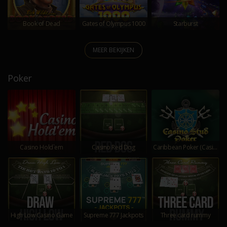
Book of Dead
Gates of Olympus 1000
Starburst
MEER BEKIJKEN
Poker
Casino Hold`em
Casino Red Dog
Caribbean Poker (Casino Stud)
High Low Casino Game
Supreme 777 Jackpots
Three card rummy